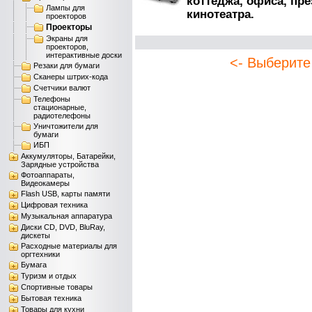
коттеджа, офиса, пр
Лампы для
кинотеатра.
проекторов
Проекторы
Экраны для
проекторов,
интерактивные доски
<- Выберите
Резаки для бумаги
Сканеры штрих-кода
Счетчики валют
Телефоны
стационарные,
радиотелефоны
Уничтожители для
бумаги
ИБП
Аккумуляторы, Батарейки,
Зарядные устройства
Фотоаппараты,
Видеокамеры
Flash USB, карты памяти
Цифровая техника
Музыкальная аппаратура
Диски CD, DVD, BluRay,
дискеты
Расходные материалы для
оргтехники
Бумага
Туризм и отдых
Спортивные товары
Бытовая техника
Товары для кухни