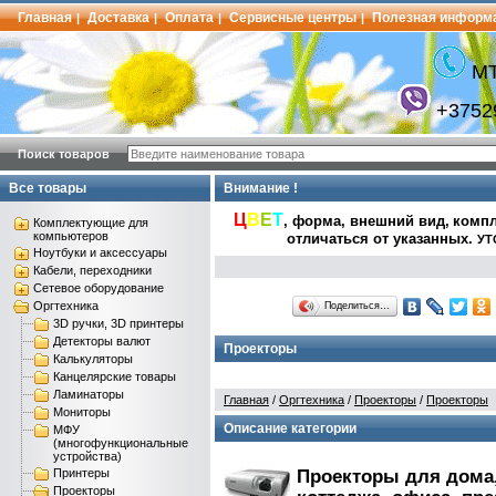
Главная
Доставка
Оплата
Сервисные центры
Полезная информ
|
|
|
|
МТ
+3752
Поиск товаров
Все товары
Внимание !
Ц
В
Е
Т
, форма, внешний вид,
компл
Комплектующие для
компьютеров
отличаться от указанных
.
УТ
Ноутбуки и аксессуары
Кабели, переходники
Сетевое оборудование
Оргтехника
Поделиться…
3D ручки, 3D принтеры
Детекторы валют
Проекторы
Калькуляторы
Канцелярские товары
Ламинаторы
Главная
/
Оргтехника
/
Проекторы
/
Проекторы
Мониторы
Описание категории
МФУ
(многофункциональные
устройства)
Проекторы для дома
Принтеры
Проекторы