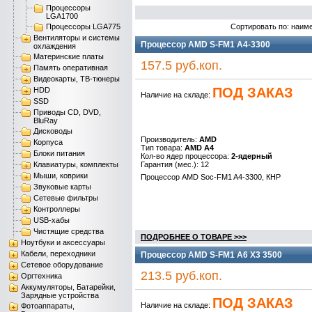
Процессоры
LGA1700
Процессоры LGA775
Сортировать по: наим
Вентиляторы и системы
Процессор AMD S-FM1 A4-3300
охлаждения
Материнские платы
157.5 руб.коп.
Память оперативная
Видеокарты, ТВ-тюнеры
ПОД ЗАКАЗ
HDD
Наличие на складе:
SSD
Приводы CD, DVD,
BluRay
Дисководы
Производитель:
AMD
Корпуса
Тип товара:
AMD A4
Блоки питания
Кол-во ядер процессора:
2-ядерный
Клавиатуры, комплекты
Гарантия (мес.): 12
Мыши, коврики
Процессор AMD Soc-FM1 A4-3300, КНР
Звуковые карты
Сетевые фильтры
Контроллеры
USB-хабы
Чистящие средства
ПОДРОБНЕЕ О ТОВАРЕ >>>
Ноутбуки и аксессуары
Кабели, переходники
Процессор AMD S-FM1 A6 X3 3500
Сетевое оборудование
213.5 руб.коп.
Оргтехника
Аккумуляторы, Батарейки,
Зарядные устройства
ПОД ЗАКАЗ
Наличие на складе:
Фотоаппараты,