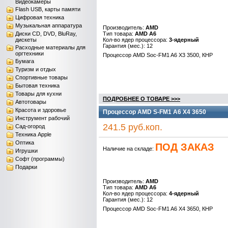
Видеокамеры
Flash USB, карты памяти
Цифровая техника
Музыкальная аппаратура
Производитель:
AMD
Диски CD, DVD, BluRay,
Тип товара:
AMD A6
дискеты
Кол-во ядер процессора:
3-ядерный
Гарантия (мес.): 12
Расходные материалы для
оргтехники
Процессор AMD Soc-FM1 A6 X3 3500, КНР
Бумага
Туризм и отдых
Спортивные товары
Бытовая техника
Товары для кухни
ПОДРОБНЕЕ О ТОВАРЕ >>>
Автотовары
Красота и здоровье
Процессор AMD S-FM1 A6 X4 3650
Инструмент рабочий
241.5 руб.коп.
Сад-огород
Техника Apple
Оптика
ПОД ЗАКАЗ
Наличие на складе:
Игрушки
Софт (программы)
Подарки
Производитель:
AMD
Тип товара:
AMD A6
Кол-во ядер процессора:
4-ядерный
Гарантия (мес.): 12
Процессор AMD Soc-FM1 A6 X4 3650, КНР