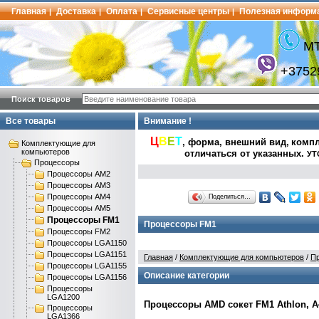
Главная
Доставка
Оплата
Сервисные центры
Полезная информ
|
|
|
|
МТ
+3752
Поиск товаров
Все товары
Внимание !
Ц
В
Е
Т
, форма, внешний вид,
компл
Комплектующие для
компьютеров
отличаться от указанных
.
УТ
Процессоры
Процессоры AM2
Процессоры AM3
Процессоры AM4
Поделиться…
Процессоры AM5
Процессоры FM1
Процессоры FM1
Процессоры FM2
Процессоры LGA1150
Процессоры LGA1151
Главная
/
Комплектующие для компьютеров
/
П
Процессоры LGA1155
Описание категории
Процессоры LGA1156
Процессоры
LGA1200
Процессоры AMD сокет FM1 Athlon, A4
Процессоры
LGA1366