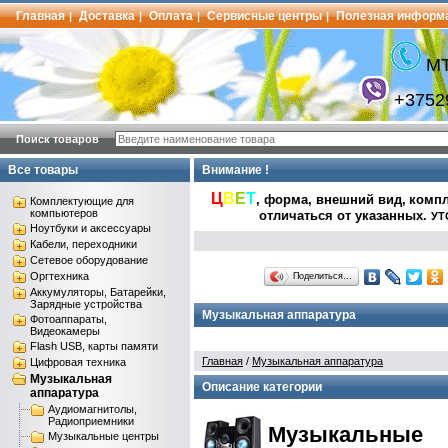
Главная
Доставка
Оплата
Сервисные центры
Полезная информ
|
|
|
|
МТ
+3752
Поиск товаров
Все товары
Внимание !
Ц
В
Е
Т
, форма, внешний вид,
компл
Комплектующие для
компьютеров
отличаться от указанных
.
УТ
Ноутбуки и аксессуары
Кабели, переходники
Сетевое оборудование
Оргтехника
Поделиться…
Аккумуляторы, Батарейки,
Зарядные устройства
Музыкальная аппаратура
Фотоаппараты,
Видеокамеры
Flash USB, карты памяти
Главная
/
Музыкальная аппаратура
Цифровая техника
Музыкальная
Описание категории
аппаратура
Аудиомагнитолы,
Радиоприемники
Музыкальные
Музыкальные центры