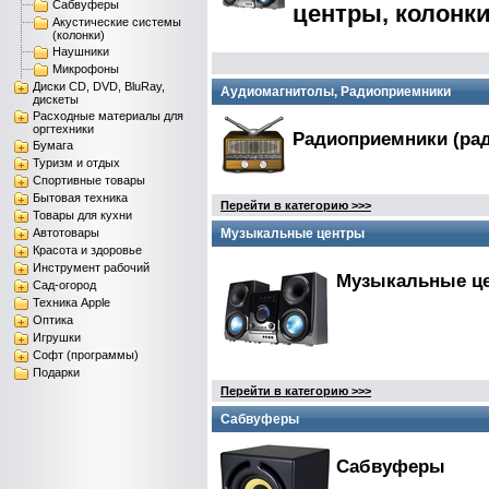
Сабвуферы
центры, колонки
Акустические системы
(колонки)
Наушники
Микрофоны
Диски CD, DVD, BluRay,
Аудиомагнитолы, Радиоприемники
дискеты
Расходные материалы для
оргтехники
Радиоприемники (ра
Бумага
Туризм и отдых
Спортивные товары
Бытовая техника
Перейти в категорию >>>
Товары для кухни
Автотовары
Музыкальные центры
Красота и здоровье
Инструмент рабочий
Музыкальные це
Сад-огород
Техника Apple
Оптика
Игрушки
Софт (программы)
Подарки
Перейти в категорию >>>
Сабвуферы
Сабвуферы