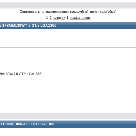
Сортировать по: наименованию (
возр
/
убыв
), цене (
возр
/
убыв
)
1
2
след >>
|
показать все
ore/1+8Mb/130W/4.8 GT/s LGA1366
8Mb/130W/4.8 GT/s LGA1366
re/1+8Mb/130W/4.8 GT/s LGA1366