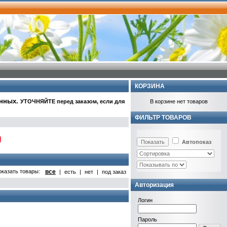
КОРЗИНА
анных
.
УТОЧНЯЙТЕ перед заказом, если для
В корзине нет товаров
ФИЛЬТР ТОВАРОВ
Автопоказ
оказать товары:
все
|
есть
|
нет
|
под заказ
Авторизация
Логин
Пароль