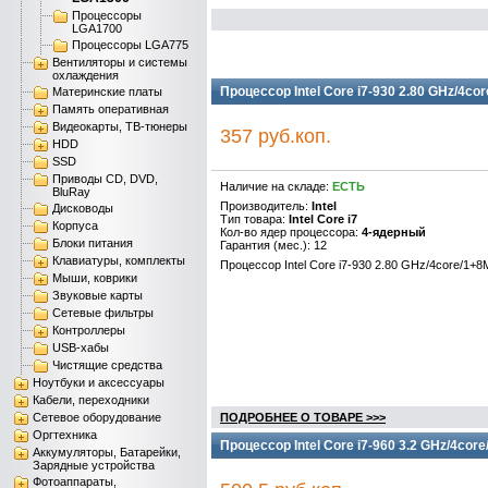
Процессоры
LGA1700
Процессоры LGA775
Вентиляторы и системы
охлаждения
Процессор Intel Core i7-930 2.80 GHz/4c
Материнские платы
Память оперативная
Видеокарты, ТВ-тюнеры
357 руб.коп.
HDD
SSD
Приводы CD, DVD,
Наличие на складе:
ЕСТЬ
BluRay
Производитель:
Intel
Дисководы
Тип товара:
Intel Core i7
Корпуса
Кол-во ядер процессора:
4-ядерный
Блоки питания
Гарантия (мес.): 12
Клавиатуры, комплекты
Процессор Intel Core i7-930 2.80 GHz/4core/1+
Мыши, коврики
Звуковые карты
Сетевые фильтры
Контроллеры
USB-хабы
Чистящие средства
Ноутбуки и аксессуары
Кабели, переходники
Сетевое оборудование
ПОДРОБНЕЕ О ТОВАРЕ >>>
Оргтехника
Процессор Intel Core i7-960 3.2 GHz/4co
Аккумуляторы, Батарейки,
Зарядные устройства
Фотоаппараты,