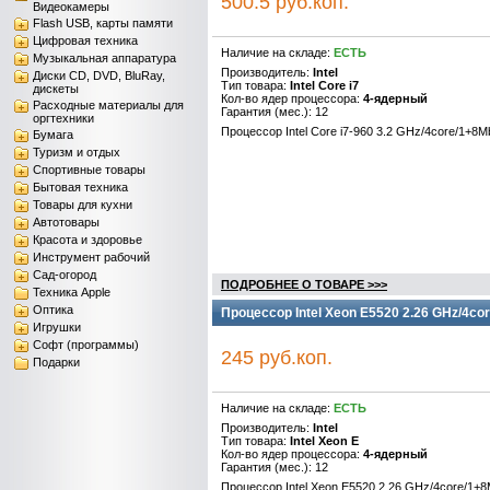
500.5 руб.коп.
Видеокамеры
Flash USB, карты памяти
Цифровая техника
Наличие на складе:
ЕСТЬ
Музыкальная аппаратура
Производитель:
Intel
Диски CD, DVD, BluRay,
Тип товара:
Intel Core i7
дискеты
Кол-во ядер процессора:
4-ядерный
Расходные материалы для
Гарантия (мес.): 12
оргтехники
Процессор Intel Core i7-960 3.2 GHz/4core/1+8
Бумага
Туризм и отдых
Спортивные товары
Бытовая техника
Товары для кухни
Автотовары
Красота и здоровье
Инструмент рабочий
Сад-огород
ПОДРОБНЕЕ О ТОВАРЕ >>>
Техника Apple
Оптика
Процессор Intel Xeon E5520 2.26 GHz/4co
Игрушки
Софт (программы)
245 руб.коп.
Подарки
Наличие на складе:
ЕСТЬ
Производитель:
Intel
Тип товара:
Intel Xeon E
Кол-во ядер процессора:
4-ядерный
Гарантия (мес.): 12
Процессор Intel Xeon E5520 2.26 GHz/4core/1+