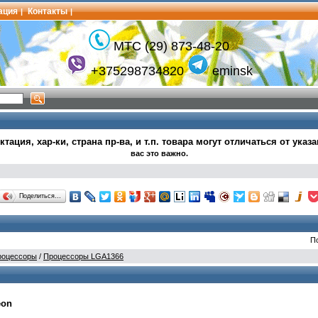
ация
Контакты
|
|
МТС (29) 873-48-20
+375298734820
eminsk
тация, хар-ки, страна пр-ва, и т.п.
товара могут
отличаться от указ
вас это важно.
Поделиться…
П
роцессоры
/
Процессоры LGA1366
eon