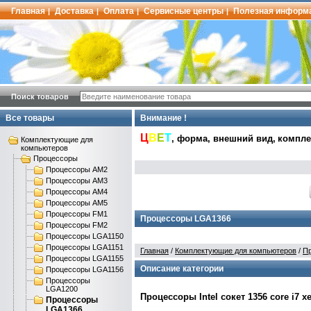
Главная
Доставка
Оплата
Сервисные центры
Полезная информ
|
|
|
|
Поиск товаров
Все товары
Внимание !
Ц
В
Е
Т
, форма, внешний вид,
комплек
Комплектующие для
компьютеров
Процессоры
Процессоры AM2
Процессоры AM3
Процессоры AM4
Процессоры AM5
Процессоры FM1
Процессоры LGA1366
Процессоры FM2
Процессоры LGA1150
Процессоры LGA1151
Главная
/
Комплектующие для компьютеров
/
П
Процессоры LGA1155
Описание категории
Процессоры LGA1156
Процессоры
LGA1200
Процессоры Intel сокет 1356 core i7 x
Процессоры
LGA1366