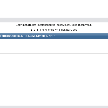
Сортировать по: наименованию (
возр
/
убыв
), цене (
возр
/
убыв
)
1
2
3
4
5
6
след >>
|
показать все
птоволокна, ST-ST, SM, Simplex, КНР