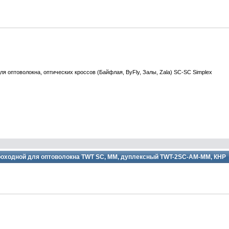
я оптоволокна, оптических кроссов (Байфлая, ByFly, Залы, Zala) SC-SC Simplex
оходной для оптоволокна TWT SC, MM, дуплексный TWT-2SC-AM-MM, КНР