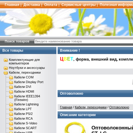
Главная
Доставка
Оплата
Сервисные центры
Полезная информ
|
|
|
|
Поиск товаров
Все товары
Внимание !
Ц
В
Е
Т
, форма, внешний вид,
комплек
Комплектующие для
компьютеров
Ноутбуки и аксессуары
Кабели, переходники
Кабели COM
Кабели Display Port
Кабели DVI
Кабели HDMI
Оптоволокно
Кабели IEEE1394
(Firewire)
Кабели Lightning
Главная
/
Кабели, переходники
/
Оптоволокно
Кабели LPT
Кабели PS/2
Описание категории
Кабели RCA
Кабели S-Video
Оптоволоконный 
Кабели SCART
Кабели USB