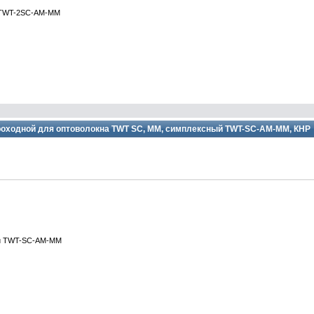
й TWT-2SC-AM-MM
оходной для оптоволокна TWT SC, MM, симплексный TWT-SC-AM-MM, КНР
ый TWT-SC-AM-MM