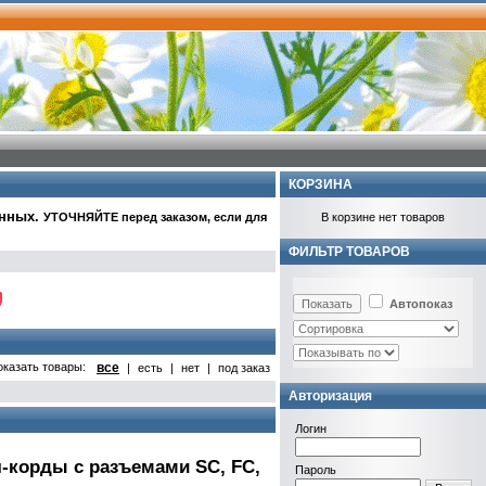
КОРЗИНА
анных
.
УТОЧНЯЙТЕ перед заказом, если для
В корзине нет товаров
ФИЛЬТР ТОВАРОВ
Автопоказ
оказать товары:
все
|
есть
|
нет
|
под заказ
Авторизация
Логин
ч-корды с разъемами SC, FC,
Пароль