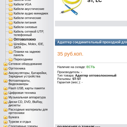
ST, LC
Кабели VGA
Кабели акустические
Кабели аудио миниджек
Кабели оптические
Кабели питания
Кабели силовые
Кабель сетевой UTP,
телефонный
Оптоволокно
Адаптер соединительный проходной для о
Шлейфы, Molex, IDE,
SATA
Планки на заднюю
35 руб.коп.
панель
Переходники
Сетевое оборудование
Наличие на складе:
ЕСТЬ
Оргтехника
Производитель:
-
Аккумуляторы, Батарейки,
Тип товара:
Адаптер оптоволоконный
Зарядные устройства
Разъемы:
ST-ST
Фотоаппараты,
Гарантия (мес.): -
Видеокамеры
Flash USB, карты памяти
Цифровая техника
Музыкальная аппаратура
Диски CD, DVD, BluRay,
дискеты
Расходные материалы для
оргтехники
Бумага
Туризм и отдых
Спортивные товары