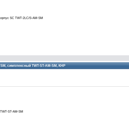
 корпус SC TWT-2LC/S-AM-SM
, SM, симплексный TWT-ST-AM-SM, КНР
й TWT-ST-AM-SM