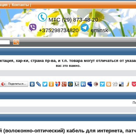
ация
Контакты
|
|
МТС (29) 873-48-20
+375298734820
eminsk
тация, хар-ки, страна пр-ва, и т.п.
товара могут
отличаться от указ
вас это важно.
Поделиться…
П
(волоконно-оптический) кабель для интернета, пат