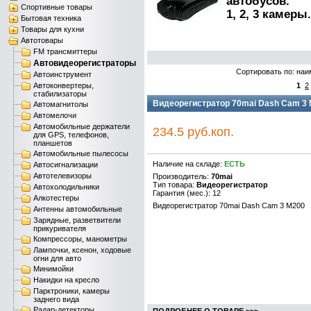
автобусов.
Спортивные товары
1, 2, 3 камеры.
Бытовая техника
Товары для кухни
Автотовары
FM трансмиттеры
Автовидеорегистраторы
Сортировать по: наи
Автоинструмент
Автоконвертеры,
1
2
стабилизаторы
Видеорегистратор 70mai Dash Cam 3 
Автомагнитолы
Автомелочи
Автомобильные держатели
234.5 руб.коп.
для GPS, телефонов,
планшетов
Автомобильные пылесосы
Наличие на складе:
ЕСТЬ
Автосигнализации
Автотелевизоры
Производитель:
70mai
Тип товара:
Видеорегистратор
Автохолодильники
Гарантия (мес.): 12
Алкотестеры
Видеорегистратор 70mai Dash Cam 3 M200
Антенны автомобильные
Зарядные, разветвители
прикуривателя
Компрессоры, манометры
Лампочки, ксенон, ходовые
огни для авто
Минимойки
Накидки на кресло
Парктроники, камеры
заднего вида
Радар-детекторы