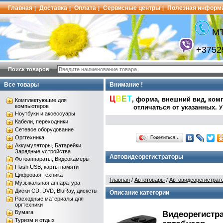
Главная
Доставка
Оплата
Сервисные центры
Полезная информ
|
|
|
|
МТ
+3752
Поиск товаров
Все товары
Внимание !
Ц
В
Е
Т
, форма, внешний вид,
комп
Комплектующие для
компьютеров
отличаться от указанных
.
У
Ноутбуки и аксессуары
Кабели, переходники
Сетевое оборудование
Оргтехника
Поделиться…
Аккумуляторы, Батарейки,
Зарядные устройства
Автовидеорегистраторы
Фотоаппараты, Видеокамеры
Flash USB, карты памяти
Цифровая техника
Главная
/
Автотовары
/
Автовидеорегистрат
Музыкальная аппаратура
Диски CD, DVD, BluRay, дискеты
Описание категории
Расходные материалы для
оргтехники
Бумага
Видеорегистр
Туризм и отдых