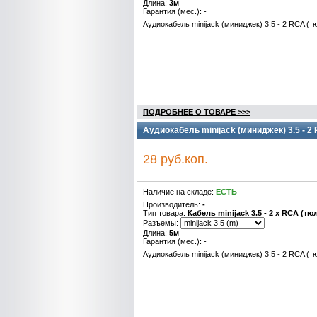
Длина:
3м
Гарантия (мес.): -
Аудиокабель minijack (миниджек) 3.5 - 2 RCA (т
ПОДРОБНЕЕ О ТОВАРЕ >>>
Аудиокабель minijack (миниджек) 3.5 - 2
28 руб.коп.
Наличие на складе:
ЕСТЬ
Производитель:
-
Тип товара:
Кабель minijack 3.5 - 2 x RCA (тю
Разъемы:
Длина:
5м
Гарантия (мес.): -
Аудиокабель minijack (миниджек) 3.5 - 2 RCA (т