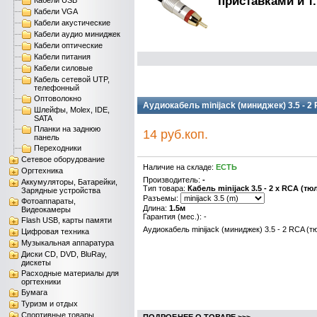
приставками и т.
Кабели USB
Кабели VGA
Кабели акустические
Кабели аудио миниджек
Кабели оптические
Кабели питания
Кабели силовые
Кабель сетевой UTP,
телефонный
Оптоволокно
Аудиокабель minijack (миниджек) 3.5 - 2
Шлейфы, Molex, IDE,
SATA
Планки на заднюю
14 руб.коп.
панель
Переходники
Сетевое оборудование
Наличие на складе:
ЕСТЬ
Оргтехника
Производитель:
-
Аккумуляторы, Батарейки,
Тип товара:
Кабель minijack 3.5 - 2 x RCA (тю
Зарядные устройства
Разъемы:
Фотоаппараты,
Длина:
1.5м
Видеокамеры
Гарантия (мес.): -
Flash USB, карты памяти
Аудиокабель minijack (миниджек) 3.5 - 2 RCA (т
Цифровая техника
Музыкальная аппаратура
Диски CD, DVD, BluRay,
дискеты
Расходные материалы для
оргтехники
Бумага
Туризм и отдых
Спортивные товары