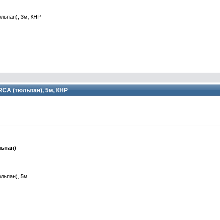
юльпан), 3м, КНР
 RCA (тюльпан), 5м, КНР
льпан)
юльпан), 5м