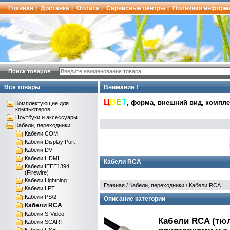
Главная
Доставка
Оплата
Сервисные центры
Полезная информ
|
|
|
|
Поиск товаров
Все товары
Внимание !
Ц
В
Е
Т
, форма, внешний вид,
комплек
Комплектующие для
компьютеров
Ноутбуки и аксессуары
Кабели, переходники
Кабели COM
Кабели Display Port
Кабели DVI
Кабели HDMI
Кабели RCA
Кабели IEEE1394
(Firewire)
Кабели Lightning
Главная
/
Кабели, переходники
/
Кабели RCA
Кабели LPT
Кабели PS/2
Описание категории
Кабели RCA
Кабели S-Video
Кабели RCA (тю
Кабели SCART