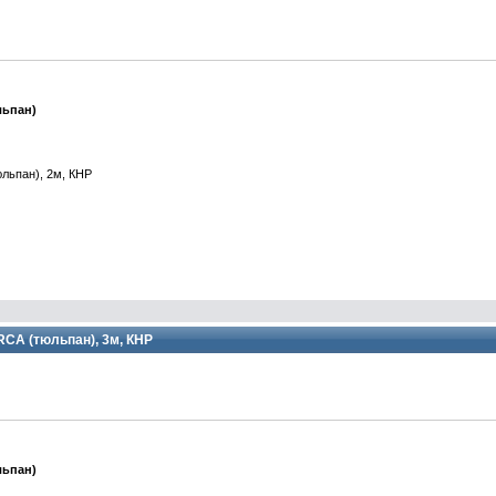
льпан)
юльпан), 2м, КНР
 RCA (тюльпан), 3м, КНР
льпан)