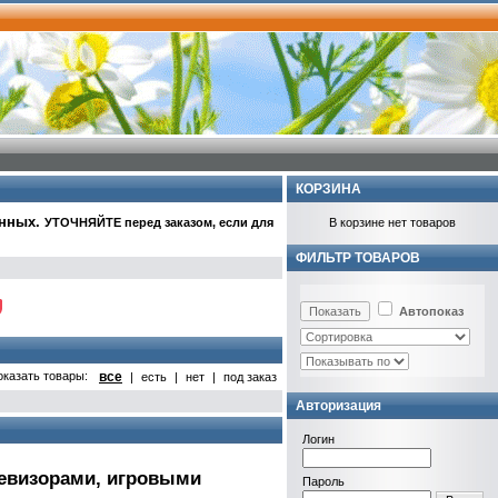
КОРЗИНА
анных
.
УТОЧНЯЙТЕ перед заказом, если для
В корзине нет товаров
ФИЛЬТР ТОВАРОВ
Автопоказ
оказать товары:
все
|
есть
|
нет
|
под заказ
Авторизация
Логин
левизорами, игровыми
Пароль