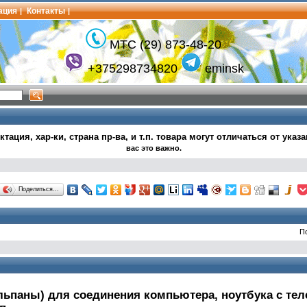
ация
Контакты
|
|
МТС (29) 873-48-20
+375298734820
eminsk
тация, хар-ки, страна пр-ва, и т.п.
товара могут
отличаться от указ
вас это важно.
Поделиться…
П
льпаны) для соединения компьютера, ноутбука с те