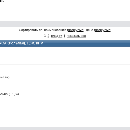
п.
Сортировать по: наименованию (
возр
/
убыв
), цене (
возр
/
убыв
)
1
2
след >>
|
показать все
 RCA (тюльпан), 1,5м, КНР
льпан)
юльпан), 1,5м