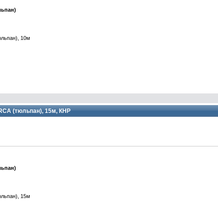
льпан)
юльпан), 10м
 RCA (тюльпан), 15м, КНР
льпан)
юльпан), 15м