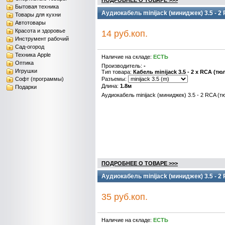
ПОДРОБНЕЕ О ТОВАРЕ >>>
Бытовая техника
Аудиокабель minijack (миниджек) 3.5 - 2
Товары для кухни
Автотовары
Красота и здоровье
14 руб.коп.
Инструмент рабочий
Сад-огород
Техника Apple
Наличие на складе:
ЕСТЬ
Оптика
Производитель:
-
Игрушки
Тип товара:
Кабель minijack 3.5 - 2 x RCA (тю
Софт (программы)
Разъемы:
Длина:
1.8м
Подарки
Аудиокабель minijack (миниджек) 3.5 - 2 RCA (т
ПОДРОБНЕЕ О ТОВАРЕ >>>
Аудиокабель minijack (миниджек) 3.5 - 2
35 руб.коп.
Наличие на складе:
ЕСТЬ