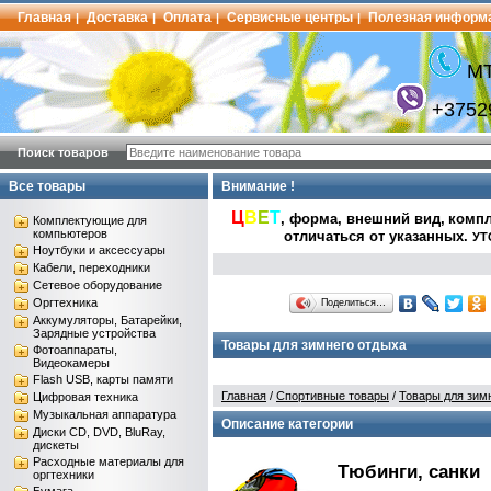
Главная
Доставка
Оплата
Сервисные центры
Полезная информ
|
|
|
|
МТ
+3752
Поиск товаров
Все товары
Внимание !
Ц
В
Е
Т
, форма, внешний вид,
компл
Комплектующие для
компьютеров
отличаться от указанных
.
УТ
Ноутбуки и аксессуары
Кабели, переходники
Сетевое оборудование
Оргтехника
Поделиться…
Аккумуляторы, Батарейки,
Зарядные устройства
Товары для зимнего отдыха
Фотоаппараты,
Видеокамеры
Flash USB, карты памяти
Главная
/
Спортивные товары
/
Товары для зим
Цифровая техника
Музыкальная аппаратура
Описание категории
Диски CD, DVD, BluRay,
дискеты
Расходные материалы для
Тюбинги, санки
оргтехники