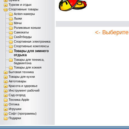
Бумага
Туризм и отдых
Спортивные товары
Action-камеры
Лыжи
Мячи
Роликовые коньки
<- Выберите
Самокаты
Скейтборды
Спортивная электроника
Спортивные комплексы
Товары для зимнего
отдыха
Товары для тенниса,
бадминтона
Товары для хоккея
Бытовая техника
Товары для кухни
Автотовары
Красота и здоровье
Инструмент рабочий
Сад-огород
Техника Apple
Оптика
Игрушки
Софт (программы)
Подарки