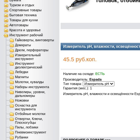
головок, отбойн
Бумага
Туризм и отдых
Спортивные товары
Бытовая техника
Товары для кухни
Автотовары
Красота и здоровье
Инструмент рабочий
Гайковерты, винтоверты
Домкраты
Измеритель pH, влажности, освещённост
Дрели, перфораторы
Измерительный
45.5 руб.коп.
инструмент
Инструмент
диэлектрический
Лебедки
Наличие на складе:
ЕСТЬ
Магниты
Производитель:
Espada
Молотки, кувалды
Тип товара:
Наборы инструмента
Гарантия (мес.): 1
Нивелиры, уровни,
Измеритель pH, влажности и освещённости Es
дальномеры
Ножовки
Оснастка для
инструмента
Отбойные молотки
Отвертки, Ключи,
Плоскогубцы
Пилы, лобзики
Пневмоинструмент
Рубанки