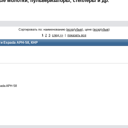
ые молотки, пульверизаторы, степлеры и др.
Сортировать по: наименованию (
возр
/
убыв
), цене (
возр
/
убыв
)
1
2
3
след >>
|
показать все
и Espada APH-58, КНР
pada APH-58