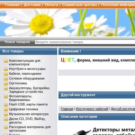
Главная
Доставка
Оплата
Сервисные центры
Полезная информ
|
|
|
|
Поиск товаров
Все товары
Внимание !
Ц
В
Е
Т
, форма, внешний вид,
комплек
Комплектующие для
компьютеров
Ноутбуки и аксессуары
Кабели, переходники
Сетевое оборудование
Оргтехника
Аккумуляторы, Батарейки,
Зарядные устройства
Другой инструмент
Фотоаппараты,
Видеокамеры
Flash USB, карты памяти
Главная
/
Инструмент рабочий
/
Другой инстру
Цифровая техника
Музыкальная аппаратура
Описание категории
Диски CD, DVD, BluRay,
дискеты
Расходные материалы для
Детекторы метал
оргтехники