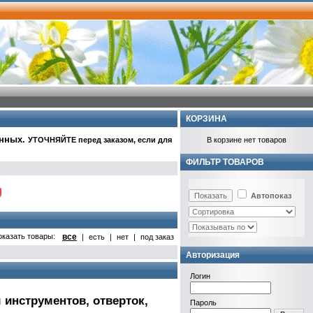
КОРЗИНА
анных
.
УТОЧНЯЙТЕ перед заказом, если для
В корзине нет товаров
ФИЛЬТР ТОВАРОВ
Автопоказ
оказать товары:
все
|
есть
|
нет
|
под заказ
Авторизация
Логин
 инструментов, отверток,
Пароль