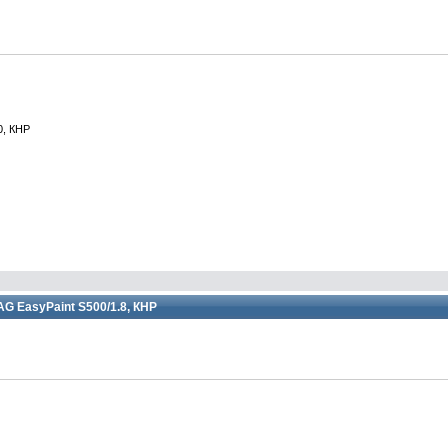
0, КНР
 EasyPaint S500/1.8, КНР