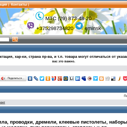
ация
Контакты
|
|
МТС (29) 873-48-20
+375298734820
eminsk
тация, хар-ки, страна пр-ва, и т.п.
товара могут
отличаться от указ
вас это важно.
Поделиться…
П
мент
ла, проводки, дремели, клеевые пистолеты, наборы