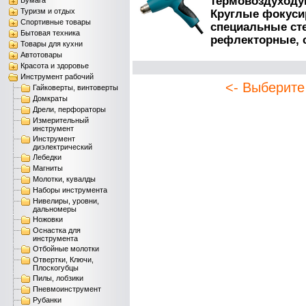
термовоздуходу
Бумага
Туризм и отдых
Круглые фокуси
Спортивные товары
специальные ст
Бытовая техника
рефлекторные, 
Товары для кухни
Автотовары
Красота и здоровье
Инструмент рабочий
<- Выберите
Гайковерты, винтоверты
Домкраты
Дрели, перфораторы
Измерительный
инструмент
Инструмент
диэлектрический
Лебедки
Магниты
Молотки, кувалды
Наборы инструмента
Нивелиры, уровни,
дальномеры
Ножовки
Оснастка для
инструмента
Отбойные молотки
Отвертки, Ключи,
Плоскогубцы
Пилы, лобзики
Пневмоинструмент
Рубанки