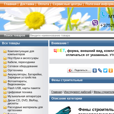
Главная
Доставка
Оплата
Сервисные центры
Полезная информ
|
|
|
|
МТ
+3752
Поиск товаров
Все товары
Внимание !
Ц
В
Е
Т
, форма, внешний вид,
компл
Комплектующие для
компьютеров
отличаться от указанных
.
УТ
Ноутбуки и аксессуары
Кабели, переходники
Сетевое оборудование
Оргтехника
Поделиться…
Аккумуляторы, Батарейки,
Зарядные устройства
Фены строительные
Фотоаппараты,
Видеокамеры
Flash USB, карты памяти
Главная
/
Инструмент рабочий
/
Фены строител
Цифровая техника
Музыкальная аппаратура
Описание категории
Диски CD, DVD, BluRay,
дискеты
Расходные материалы для
Фены строител
оргтехники