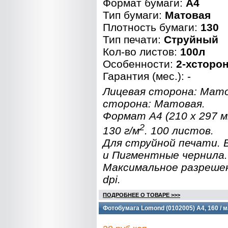
Формат бумаги:
A4
Тип бумаги:
Матовая
Плотность бумаги:
130
Тип печати:
Струйный
Кол-во листов:
100л
Особенности:
2-хсторо
Гарантия (мес.): -
Лицевая сторона: Мат
сторона: Матовая.
Формат A4 (210 x 297 
2
130 г/м
. 100 листов.
Для струйной печати.
и Пигментные чернила.
Максимальное разреше
dpi.
ПОДРОБНЕЕ О ТОВАРЕ >>>
Фотобумага Lomond (0102005) A4, 160 / м