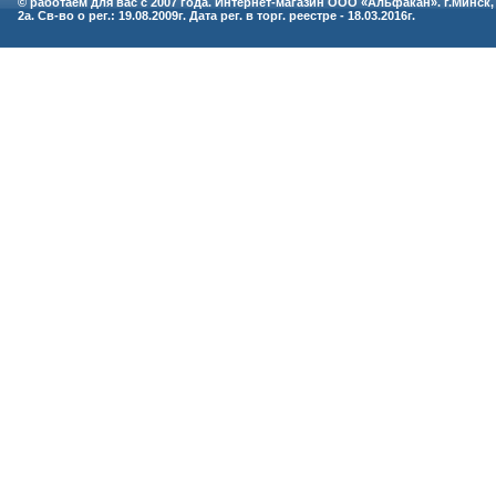
© работаем для вас с 2007 года. Интернет-магазин ООО «Альфакан». г.Минск,
2а. Св-во о рег.: 19.08.2009г. Дата рег. в торг. реестре - 18.03.2016г.