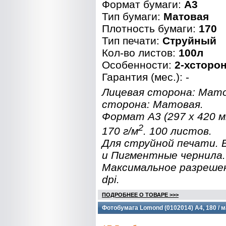
Формат бумаги:
A3
Тип бумаги:
Матовая
Плотность бумаги:
170
Тип печати:
Струйный
Кол-во листов:
100л
Особенности:
2-хсторо
Гарантия (мес.): -
Лицевая сторона: Мат
сторона: Матовая.
Формат A3 (297 x 420 
2
170 г/м
. 100 листов.
Для струйной печати.
и Пигментные чернила.
Максимальное разреше
dpi.
ПОДРОБНЕЕ О ТОВАРЕ >>>
Фотобумага Lomond (0102014) A4, 180 / м