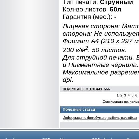
Тип печати:
Струйный
Кол-во листов:
50л
Гарантия (мес.): -
Лицевая сторона: Мат
сторона: Не используе
Формат A4 (210 x 297 
2
230 г/м
. 50 листов.
Для струйной печати.
и Пигментные чернила.
Максимальное разреше
dpi.
ПОДРОБНЕЕ О ТОВАРЕ >>>
1
2
3
4
5
6
Сортировать по: наим
Полезные статьи
Информация о фотобумаге, плёнке, наклейках