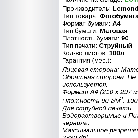
Производитель:
Lomon
Тип товара:
Фотобумаг
Формат бумаги:
A4
Тип бумаги:
Матовая
Плотность бумаги:
90
Тип печати:
Струйный
Кол-во листов:
100л
Гарантия (мес.): -
Лицевая сторона: Мато
Обратная сторона: Не
используется.
Формат A4 (210 x 297 мм
2
Плотность 90 г/м
. 10
Для струйной печати.
Водорастворимые и П
чернила.
Максимальное разреше
2880 dpi.