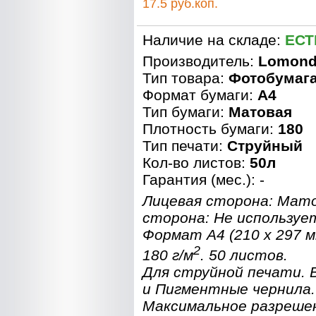
17.5 руб.коп.
Наличие на складе:
ЕСТ
Производитель:
Lomon
Тип товара:
Фотобумаг
Формат бумаги:
A4
Тип бумаги:
Матовая
Плотность бумаги:
180
Тип печати:
Струйный
Кол-во листов:
50л
Гарантия (мес.): -
Лицевая сторона: Мат
сторона: Не используе
Формат A4 (210 x 297 
2
180 г/м
. 50 листов.
Для струйной печати.
и Пигментные чернила.
Максимальное разреше