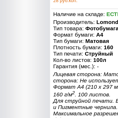
28 руб.коп.
Наличие на складе:
ЕСТ
Производитель:
Lomon
Тип товара:
Фотобумаг
Формат бумаги:
A4
Тип бумаги:
Матовая
Плотность бумаги:
160
Тип печати:
Струйный
Кол-во листов:
100л
Гарантия (мес.): -
Лицевая сторона: Мат
сторона: Не используе
Формат A4 (210 x 297 
2
160 г/м
. 100 листов.
Для струйной печати.
и Пигментные чернила.
Максимальное разреше