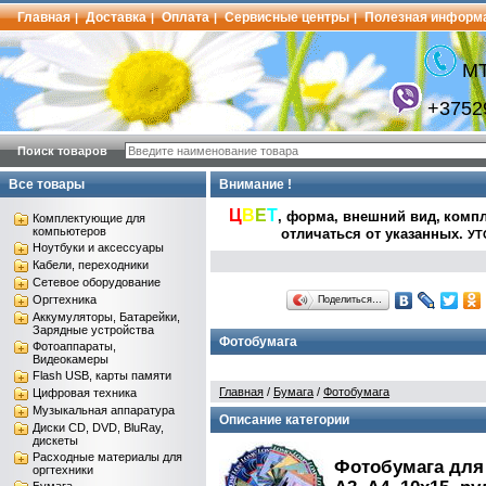
Главная
Доставка
Оплата
Сервисные центры
Полезная информ
|
|
|
|
МТ
+3752
Поиск товаров
Все товары
Внимание !
Ц
В
Е
Т
, форма, внешний вид,
компл
Комплектующие для
компьютеров
отличаться от указанных
.
УТ
Ноутбуки и аксессуары
Кабели, переходники
Сетевое оборудование
Оргтехника
Поделиться…
Аккумуляторы, Батарейки,
Зарядные устройства
Фотобумага
Фотоаппараты,
Видеокамеры
Flash USB, карты памяти
Главная
/
Бумага
/
Фотобумага
Цифровая техника
Музыкальная аппаратура
Описание категории
Диски CD, DVD, BluRay,
дискеты
Расходные материалы для
Фотобумага для 
оргтехники