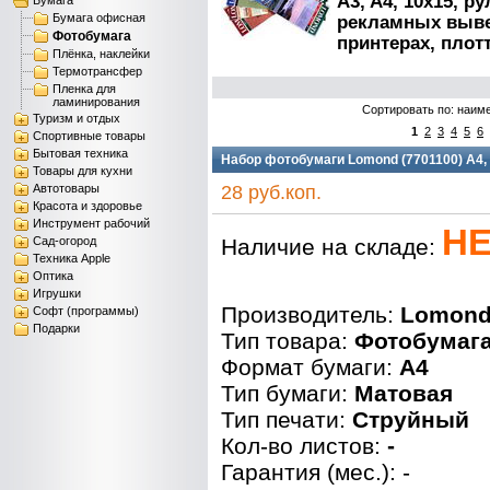
A3, A4, 10x15, р
Бумага
Бумага офисная
рекламных вывес
Фотобумага
принтерах, плот
Плёнка, наклейки
Термотрансфер
Пленка для
ламинирования
Сортировать по: наим
Туризм и отдых
1
2
3
4
5
6
Спортивные товары
Бытовая техника
Набор фотобумаги Lomond (7701100) A4,
Товары для кухни
Автотовары
28 руб.коп.
Красота и здоровье
Инструмент рабочий
НЕ
Сад-огород
Наличие на складе:
Техника Apple
Оптика
Игрушки
Производитель:
Lomon
Софт (программы)
Подарки
Тип товара:
Фотобумаг
Формат бумаги:
A4
Тип бумаги:
Матовая
Тип печати:
Струйный
Кол-во листов:
-
Гарантия (мес.): -