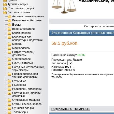
механические, 
Бумага
Туризм и отдых
Спортивные товары
Бытовая техника
Антенны телевизионные
Вентиляторы бытовые
Весы
Сортировать по: наим
Водонагреватели
Электронные Карманные аптечные ювели
Кондиционеры
Крепления для
аппаратуры, подставки
59.5 руб.коп.
Мебель
Медиаплееры
Нитрат-тестеры,
дозиметры
Наличие на складе:
ЕСТЬ
Обогреватели
Производитель:
Rexant
Плиты бытовые
Тип товара:
Нагрузка:
100 г
Погодные метеостанции,
Гарантия (мес.): 6
термометры
Профессиональная
Электронные Карманные аптечные ювелирные 
техника для уборки
72-1000
Пульты ДУ
Пылесосы
Радионяни, видеоняни
Светильники, фонари,
лампочки
Стиральные машины
Столы, стулья, кресла
Сушилки для рук
ПОДРОБНЕЕ О ТОВАРЕ >>>
Телевизоры