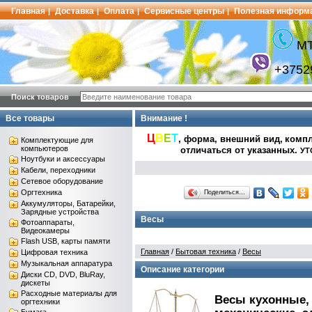
Главная
Доставка
Оплата
Сервисные центры
Полезная информ
|
|
|
|
МТ
+3752
Поиск товаров
Все товары
Внимание !
Ц
В
Е
Т
, форма, внешний вид,
компл
Комплектующие для
компьютеров
отличаться от указанных
.
УТ
Ноутбуки и аксессуары
Кабели, переходники
Сетевое оборудование
Оргтехника
Поделиться…
Аккумуляторы, Батарейки,
Зарядные устройства
Весы
Фотоаппараты,
Видеокамеры
Flash USB, карты памяти
Главная
/
Бытовая техника
/
Весы
Цифровая техника
Музыкальная аппаратура
Описание категории
Диски CD, DVD, BluRay,
дискеты
Расходные материалы для
Весы кухонные,
оргтехники