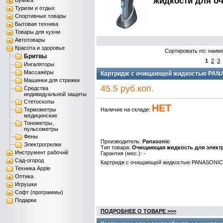
жидкости для оч
Бумага
Туризм и отдых
Спортивные товары
Бытовая техника
Товары для кухни
Автотовары
Красота и здоровье
Сортировать по: наим
Бритвы
1
2
3
Ингаляторы
Массажёры
Картридж с очищающей жидкостью PAN
Машинки для стрижки
45.5 руб.коп.
Средства
индивидуальной защиты
Стетоскопы
НЕТ
Термометры
Наличие на складе:
медицинские
Тонометры,
пульсометры
Фены
Производитель:
Panasonic
Электрогрелки
Тип товара:
Очищающая жидкость для элект
Инструмент рабочий
Гарантия (мес.): -
Сад-огород
Картридж с очищающей жидкостью PANASONI
Техника Apple
Оптика
Игрушки
Софт (программы)
Подарки
ПОДРОБНЕЕ О ТОВАРЕ >>>