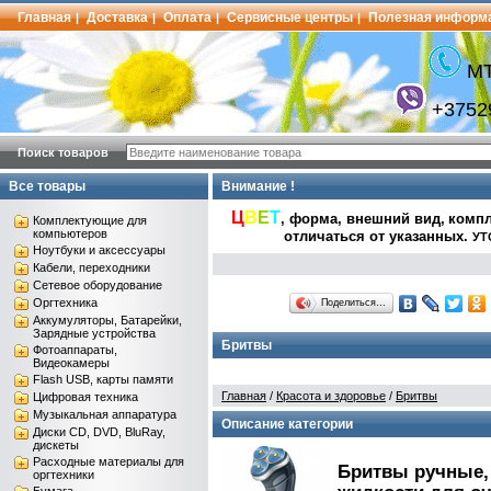
Главная
Доставка
Оплата
Сервисные центры
Полезная информ
|
|
|
|
МТ
+3752
Поиск товаров
Все товары
Внимание !
Ц
В
Е
Т
, форма, внешний вид,
компл
Комплектующие для
компьютеров
отличаться от указанных
.
УТ
Ноутбуки и аксессуары
Кабели, переходники
Сетевое оборудование
Оргтехника
Поделиться…
Аккумуляторы, Батарейки,
Зарядные устройства
Бритвы
Фотоаппараты,
Видеокамеры
Flash USB, карты памяти
Главная
/
Красота и здоровье
/
Бритвы
Цифровая техника
Музыкальная аппаратура
Описание категории
Диски CD, DVD, BluRay,
дискеты
Расходные материалы для
Бритвы ручные, 
оргтехники