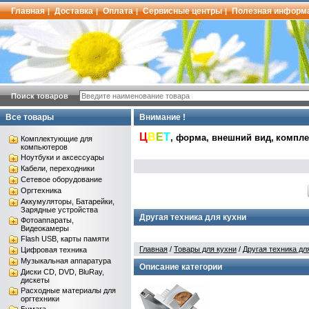
Главная
Доставка
Оплата
Сервисные центры
Полезная информ
|
|
|
|
Поиск товаров
Все товары
Внимание !
Ц
В
Е
Т
, форма, внешний вид,
комплек
Комплектующие для
компьютеров
Ноутбуки и аксессуары
Кабели, переходники
Сетевое оборудование
Оргтехника
Аккумуляторы, Батарейки,
Зарядные устройства
Другая техника для кухни
Фотоаппараты,
Видеокамеры
Flash USB, карты памяти
Главная
/
Товары для кухни
/
Другая техника дл
Цифровая техника
Музыкальная аппаратура
Описание категории
Диски CD, DVD, BluRay,
дискеты
Расходные материалы для
оргтехники