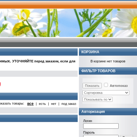
КОРЗИНА
анных
.
УТОЧНЯЙТЕ перед заказом, если для
В корзине нет товаров
ФИЛЬТР ТОВАРОВ
Автопоказ
оказать товары:
все
|
есть
|
нет
|
под заказ
Авторизация
Логин
Пароль