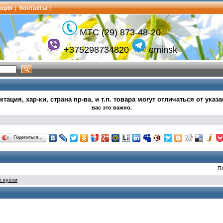
ация
Контакты
|
|
МТС (29) 873-48-20
+375298734820
eminsk
тация, хар-ки, страна пр-ва, и т.п.
товара могут
отличаться от указ
вас это важно.
Поделиться…
П
я кухни