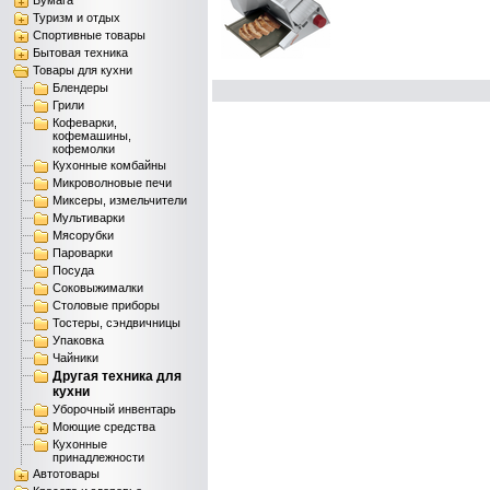
Бумага
Туризм и отдых
Спортивные товары
Бытовая техника
Товары для кухни
Блендеры
Грили
Кофеварки,
кофемашины,
кофемолки
Кухонные комбайны
Микроволновые печи
Миксеры, измельчители
Мультиварки
Мясорубки
Пароварки
Посуда
Соковыжималки
Столовые приборы
Тостеры, сэндвичницы
Упаковка
Чайники
Другая техника для
кухни
Уборочный инвентарь
Моющие средства
Кухонные
принадлежности
Автотовары