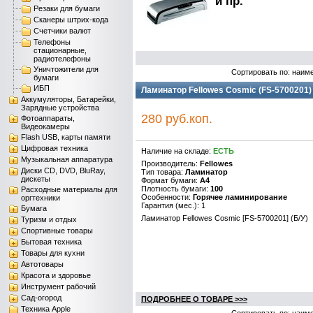
и пр.
Резаки для бумаги
Сканеры штрих-кода
Счетчики валют
Телефоны
стационарные,
радиотелефоны
Уничтожители для
Сортировать по: наим
бумаги
ИБП
Ламинатор Fellowes Cosmic (FS-5700201) 
Аккумуляторы, Батарейки,
Зарядные устройства
280 руб.коп.
Фотоаппараты,
Видеокамеры
Flash USB, карты памяти
Цифровая техника
Наличие на складе:
ЕСТЬ
Музыкальная аппаратура
Производитель:
Fellowes
Диски CD, DVD, BluRay,
Тип товара:
Ламинатор
дискеты
Формат бумаги:
A4
Плотность бумаги:
100
Расходные материалы для
Особенности:
Горячее ламинирование
оргтехники
Гарантия (мес.): 1
Бумага
Ламинатор Fellowes Cosmic [FS-5700201] (Б/У)
Туризм и отдых
Спортивные товары
Бытовая техника
Товары для кухни
Автотовары
Красота и здоровье
Инструмент рабочий
Сад-огород
ПОДРОБНЕЕ О ТОВАРЕ >>>
Техника Apple