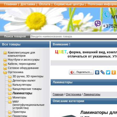
Главная
Доставка
Оплата
Сервисные центры
Полезная информ
|
|
|
|
МТ
+3752
Поиск товаров
Все товары
Внимание !
Ц
В
Е
Т
, форма, внешний вид,
компл
Комплектующие для
компьютеров
отличаться от указанных
.
УТ
Ноутбуки и аксессуары
Кабели, переходники
Сетевое оборудование
Оргтехника
Поделиться…
3D ручки, 3D принтеры
Детекторы валют
Ламинаторы
Калькуляторы
Канцелярские товары
Ламинаторы
Главная
/
Оргтехника
/
Ламинаторы
Мониторы
Описание категории
МФУ
(многофункциональные
устройства)
Ламинаторы для
Принтеры
Проекторы