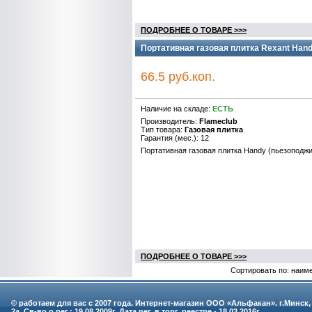
ПОДРОБНЕЕ О ТОВАРЕ >>>
Портативная газовая плитка Rexant Hand
66.5 руб.коп.
Наличие на складе:
ЕСТЬ
Производитель:
Flameclub
Тип товара:
Газовая плитка
Гарантия (мес.): 12
Портативная газовая плитка Handy (пьезоподжи
ПОДРОБНЕЕ О ТОВАРЕ >>>
Сортировать по: наим
© работаем для вас с 2007 года. Интернет-магазин ООО «Альфакан». г.Минск,
2а. Св-во о рег.: 19.08.2009г. Дата рег. в торг. реестре - 18.03.2016г.