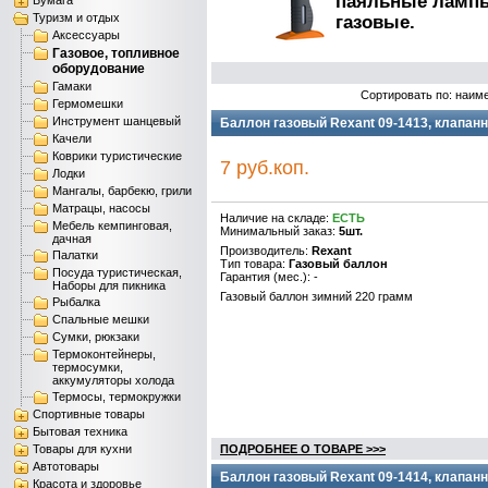
паяльные лампы
Бумага
Туризм и отдых
газовые.
Аксессуары
Газовое, топливное
оборудование
Гамаки
Сортировать по: наим
Гермомешки
Инструмент шанцевый
Баллон газовый Rexant 09-1413, клапанн
Качели
Коврики туристические
7 руб.коп.
Лодки
Мангалы, барбекю, грили
Матрацы, насосы
Наличие на складе:
ЕСТЬ
Мебель кемпинговая,
Минимальный заказ:
5шт.
дачная
Производитель:
Rexant
Палатки
Тип товара:
Газовый баллон
Посуда туристическая,
Гарантия (мес.): -
Наборы для пикника
Газовый баллон зимний 220 грамм
Рыбалка
Спальные мешки
Сумки, рюкзаки
Термоконтейнеры,
термосумки,
аккумуляторы холода
Термосы, термокружки
Спортивные товары
Бытовая техника
Товары для кухни
ПОДРОБНЕЕ О ТОВАРЕ >>>
Автотовары
Баллон газовый Rexant 09-1414, клапанн
Красота и здоровье