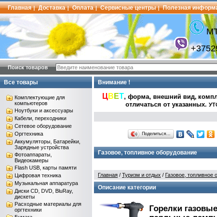
Главная
Доставка
Оплата
Сервисные центры
Полезная информ
|
|
|
|
МТ
+3752
Поиск товаров
Все товары
Внимание !
Ц
В
Е
Т
, форма, внешний вид,
компл
Комплектующие для
компьютеров
отличаться от указанных
.
УТ
Ноутбуки и аксессуары
Кабели, переходники
Сетевое оборудование
Оргтехника
Поделиться…
Аккумуляторы, Батарейки,
Зарядные устройства
Газовое, топливное оборудование
Фотоаппараты,
Видеокамеры
Flash USB, карты памяти
Главная
/
Туризм и отдых
/
Газовое, топливное 
Цифровая техника
Музыкальная аппаратура
Описание категории
Диски CD, DVD, BluRay,
дискеты
Расходные материалы для
Горелки газовы
оргтехники