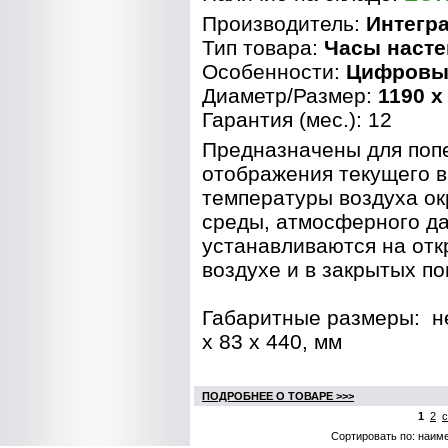
Производитель:
Интегр
Тип товара:
Часы наст
Особенности:
Цифровы
Диаметр/Размер:
1190 x
Гарантия (мес.): 12
Предназначены для поп
отображения текущего 
температуры воздуха о
среды, атмосферного д
устанавливаются на от
воздухе и в закрытых п
Габаритные размеры
:
н
х 83 х 440, мм
ПОДРОБНЕЕ О ТОВАРЕ >>>
1
2
с
Сортировать по: наим