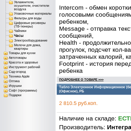
Увлажнители,
осушители, очистители
Intercom - обмен коротк
воздуха
голосовыми сообщениям
Упаковочные материалы
Фильтры для воды
ребенком,
Цифровые ресиверы
(ТВ-тюнеры)
Message - отправка тек
Чайники
сообщений,
Часы
Электрооборудование
Health - продолжительно
Мелочи для дома,
прогулок, подсчет кол-в
квартиры
Товары для кухни
затраченных калорий, ка
Автотовары
Footprint - история пер
Красота и здоровье
Инструмент рабочий
ребенка
Сад-огород
Техника Apple
ПОДРОБНЕЕ О ТОВАРЕ >>>
Оптика
Игрушки
Табло Электронное Информационное (бе
Софт (программы)
(Офисное), РБ
Подарки
2 810.5 руб.коп.
Наличие на складе:
ЕСТ
Производитель:
Интегр