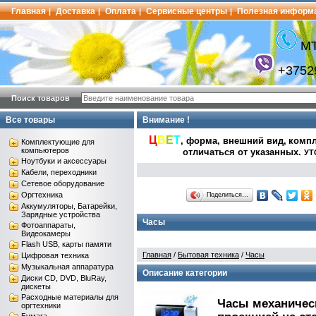
Главная
Доставка
Оплата
Сервисные центры
Полезная информ
|
|
|
|
МТ
+3752
Поиск товаров
Все товары
Внимание !
Ц
В
Е
Т
, форма, внешний вид,
компл
Комплектующие для
компьютеров
отличаться от указанных
.
УТ
Ноутбуки и аксессуары
Кабели, переходники
Сетевое оборудование
Оргтехника
Поделиться…
Аккумуляторы, Батарейки,
Зарядные устройства
Часы
Фотоаппараты,
Видеокамеры
Flash USB, карты памяти
Главная
/
Бытовая техника
/
Часы
Цифровая техника
Музыкальная аппаратура
Описание категории
Диски CD, DVD, BluRay,
дискеты
Расходные материалы для
Часы механическ
оргтехники