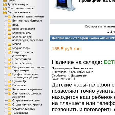
проекцией на ст
Бумага
Туризм и отдых
Спортивные товары
Бытовая техника
Антенны телевизионные
Вентиляторы бытовые
Весы
Сортировать по: наим
Водонагреватели
1
2
с
Кондиционеры
Крепления для
Детские часы-телефон Кнопка жизни K91
аппаратуры, подставки
Мебель
185.5 руб.коп.
Медиаплееры
Нитрат-тестеры,
дозиметры
Обогреватели
Наличие на складе:
ЕСТ
Плиты бытовые
Погодные метеостанции,
Производитель:
Кнопка жизни
термометры
Тип товара:
Профессиональная
Особенности:
Цифровые
техника для уборки
Гарантия (мес.): 6
Пульты ДУ
Детские часы-телефон с
Пылесосы
Радионяни, видеоняни
позволяют точно узнать,
Светильники, фонари,
находится ваш ребенок
лампочки
Стиральные машины
на планшете или телефо
Столы, стулья, кресла
позвонить и поговорить 
Сушилки для рук
Телевизоры