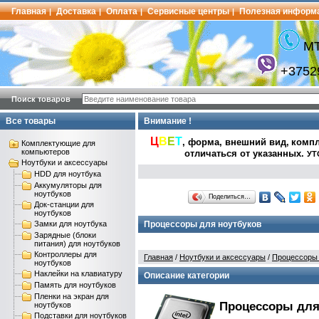
Главная
Доставка
Оплата
Сервисные центры
Полезная информ
|
|
|
|
МТ
+3752
Поиск товаров
Все товары
Внимание !
Ц
В
Е
Т
, форма, внешний вид,
компл
Комплектующие для
компьютеров
отличаться от указанных
.
УТ
Ноутбуки и аксессуары
HDD для ноутбука
Аккумуляторы для
ноутбуков
Поделиться…
Док-станции для
ноутбуков
Замки для ноутбука
Процессоры для ноутбуков
Зарядные (блоки
питания) для ноутбуков
Контроллеры для
Главная
/
Ноутбуки и аксессуары
/
Процессоры 
ноутбуков
Наклейки на клавиатуру
Описание категории
Память для ноутбуков
Пленки на экран для
Процессоры для 
ноутбуков
Подставки для ноутбуков