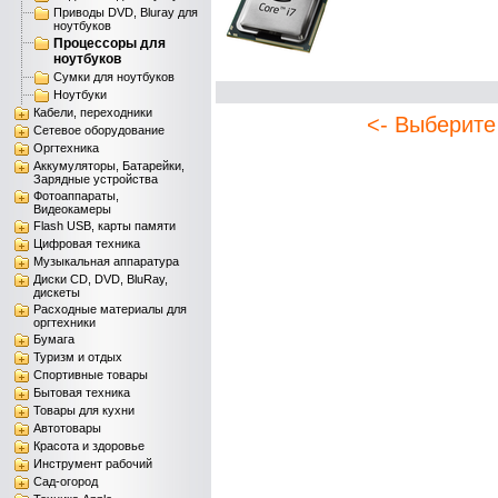
Приводы DVD, Bluray для
ноутбуков
Процессоры для
ноутбуков
Сумки для ноутбуков
Ноутбуки
Кабели, переходники
<- Выберите
Сетевое оборудование
Оргтехника
Аккумуляторы, Батарейки,
Зарядные устройства
Фотоаппараты,
Видеокамеры
Flash USB, карты памяти
Цифровая техника
Музыкальная аппаратура
Диски CD, DVD, BluRay,
дискеты
Расходные материалы для
оргтехники
Бумага
Туризм и отдых
Спортивные товары
Бытовая техника
Товары для кухни
Автотовары
Красота и здоровье
Инструмент рабочий
Сад-огород