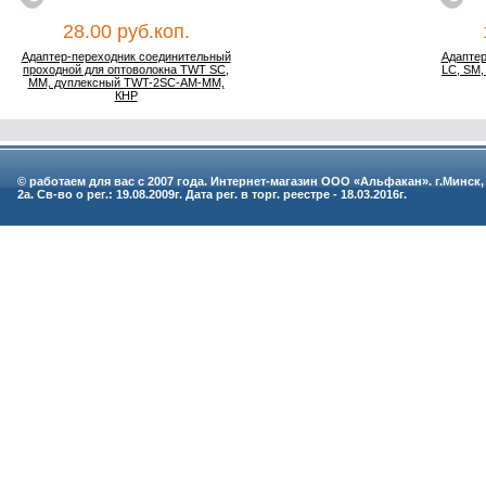
28.00 руб.коп.
Адаптер-переходник соединительный
Адаптер
проходной для оптоволокна TWT SC,
LC, SM,
MM, дуплексный TWT-2SC-AM-MM,
КНР
© работаем для вас с 2007 года. Интернет-магазин ООО «Альфакан». г.Минск,
2а. Св-во о рег.: 19.08.2009г. Дата рег. в торг. реестре - 18.03.2016г.