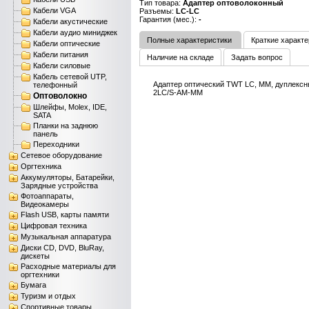
Тип товара:
Адаптер оптоволоконный
Кабели VGA
Разъемы:
LC-LC
Гарантия (мес.):
-
Кабели акустические
Кабели аудио миниджек
Полные характеристики
Краткие характе
Кабели оптические
Кабели питания
Наличие на складе
Задать вопрос
Кабели силовые
Кабель сетевой UTP,
Адаптер оптический TWT LC, MM, дуплексн
телефонный
2LC/S-AM-MM
Оптоволокно
Шлейфы, Molex, IDE,
SATA
Планки на заднюю
панель
Переходники
Сетевое оборудование
Оргтехника
Аккумуляторы, Батарейки,
Зарядные устройства
Фотоаппараты,
Видеокамеры
Flash USB, карты памяти
Цифровая техника
Музыкальная аппаратура
Диски CD, DVD, BluRay,
дискеты
Расходные материалы для
оргтехники
Бумага
Туризм и отдых
Спортивные товары