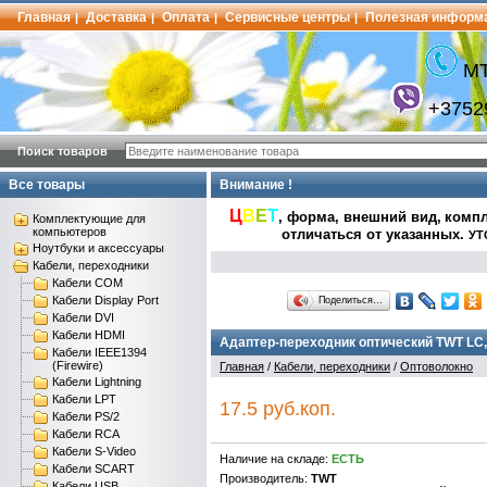
Главная
Доставка
Оплата
Сервисные центры
Полезная информ
|
|
|
|
МТ
+3752
Поиск товаров
Все товары
Внимание !
Ц
В
Е
Т
, форма, внешний вид,
компл
Комплектующие для
компьютеров
отличаться от указанных
.
УТ
Ноутбуки и аксессуары
Кабели, переходники
Кабели COM
Кабели Display Port
Поделиться…
Кабели DVI
Кабели HDMI
Адаптер-переходник оптический TWT LC,
Кабели IEEE1394
(Firewire)
Главная
/
Кабели, переходники
/
Оптоволокно
Кабели Lightning
Кабели LPT
17.5 руб.коп.
Кабели PS/2
Кабели RCA
Кабели S-Video
Наличие на складе:
ЕСТЬ
Кабели SCART
Производитель:
TWT
Кабели USB