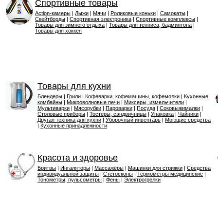
Спортивные товары
Action-камеры
|
Лыжи
|
Мячи
|
Роликовые коньки
|
Самокаты
|
Скейтборды
|
Спортивная электроника
|
Спортивные комплексы
|
Товары для зимнего отдыха
|
Товары для тенниса, бадминтона
|
Товары для хоккея
Товары для кухни
Блендеры
|
Грили
|
Кофеварки, кофемашины, кофемолки
|
Кухонные
комбайны
|
Микроволновые печи
|
Миксеры, измельчители
|
Мультиварки
|
Мясорубки
|
Пароварки
|
Посуда
|
Соковыжималки
|
Столовые приборы
|
Тостеры, сэндвичницы
|
Упаковка
|
Чайники
|
Другая техника для кухни
|
Уборочный инвентарь
|
Моющие средства
|
Кухонные принадлежности
Красота и здоровье
Бритвы
|
Ингаляторы
|
Массажёры
|
Машинки для стрижки
|
Средства
индивидуальной защиты
|
Стетоскопы
|
Термометры медицинские
|
Тонометры, пульсометры
|
Фены
|
Электрогрелки