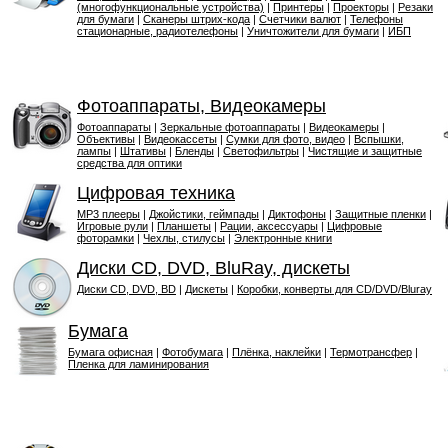
(многофункциональные устройства)
|
Принтеры
|
Проекторы
|
Резаки
для бумаги
|
Сканеры штрих-кода
|
Счетчики валют
|
Телефоны
стационарные, радиотелефоны
|
Уничтожители для бумаги
|
ИБП
Фотоаппараты, Видеокамеры
Фотоаппараты
|
Зеркальные фотоаппараты
|
Видеокамеры
|
Объективы
|
Видеокассеты
|
Сумки для фото, видео
|
Вспышки,
лампы
|
Штативы
|
Бленды
|
Светофильтры
|
Чистящие и защитные
средства для оптики
Цифровая техника
MP3 плееры
|
Джойстики, геймпады
|
Диктофоны
|
Защитные пленки
|
Игровые рули
|
Планшеты
|
Рации, аксессуары
|
Цифровые
фоторамки
|
Чехлы, стилусы
|
Электронные книги
Диски CD, DVD, BluRay, дискеты
Диски CD, DVD, BD
|
Дискеты
|
Коробки, конверты для CD/DVD/Bluray
Бумага
Бумага офисная
|
Фотобумага
|
Плёнка, наклейки
|
Термотрансфер
|
Пленка для ламинирования