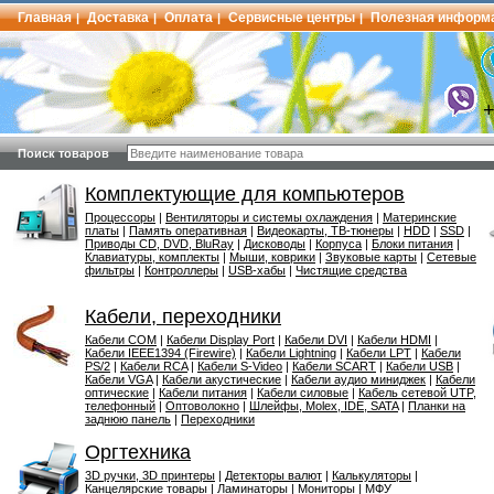
Главная
Доставка
Оплата
Сервисные центры
Полезная информ
|
|
|
|
Поиск товаров
Комплектующие для компьютеров
Процессоры
|
Вентиляторы и системы охлаждения
|
Материнские
платы
|
Память оперативная
|
Видеокарты, ТВ-тюнеры
|
HDD
|
SSD
|
Приводы CD, DVD, BluRay
|
Дисководы
|
Корпуса
|
Блоки питания
|
Клавиатуры, комплекты
|
Мыши, коврики
|
Звуковые карты
|
Сетевые
фильтры
|
Контроллеры
|
USB-хабы
|
Чистящие средства
Кабели, переходники
Кабели COM
|
Кабели Display Port
|
Кабели DVI
|
Кабели HDMI
|
Кабели IEEE1394 (Firewire)
|
Кабели Lightning
|
Кабели LPT
|
Кабели
PS/2
|
Кабели RCA
|
Кабели S-Video
|
Кабели SCART
|
Кабели USB
|
Кабели VGA
|
Кабели акустические
|
Кабели аудио миниджек
|
Кабели
оптические
|
Кабели питания
|
Кабели силовые
|
Кабель сетевой UTP,
телефонный
|
Оптоволокно
|
Шлейфы, Molex, IDE, SATA
|
Планки на
заднюю панель
|
Переходники
Оргтехника
3D ручки, 3D принтеры
|
Детекторы валют
|
Калькуляторы
|
Канцелярские товары
|
Ламинаторы
|
Мониторы
|
МФУ