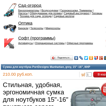
Сад-огород
Бензогенераторы
|
Воздуходувки
|
Газонокосилки, Триммеры
|
Насосы
|
Оборудование для полива
|
Садовый инструмент
|
Теплицы
|
Техника для сада, огорода
|
Садовые мелочи
Оптика
Бинокли
|
Телескопы
|
Микроскопы
Софт (программы)
Антивирусы
|
Операционные системы
|
Офисные программы
Поделиться…
Сумка для ноутбука PortDesigns Manhattan, grey, 15"-16", КНР
210.00 руб.коп.
В кор
Стильная, удобная,
эргономичная сумка
для ноутбуков 15"-16"