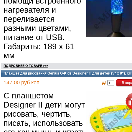
помощи встроенного
нагревателя и
переливается
разными цветами,
питание от USB.
Габариты: 189 х 61
мм
ПОДРОБНЕЕ О ТОВАРЕ >>>
Планшет для рисования Genius G-Kids Designer II, для детей (5" x 8"), КН
147.00 руб.коп.
В кор
С планшетом
Designer II дети могут
рисовать, чертить,
писать, использовать