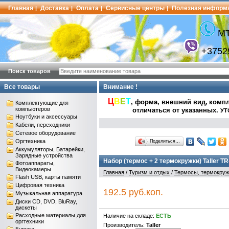
Главная
Доставка
Оплата
Сервисные центры
Полезная информ
|
|
|
|
МТ
+3752
Поиск товаров
Все товары
Внимание !
Ц
В
Е
Т
, форма, внешний вид,
компл
Комплектующие для
компьютеров
отличаться от указанных
.
УТ
Ноутбуки и аксессуары
Кабели, переходники
Сетевое оборудование
Оргтехника
Поделиться…
Аккумуляторы, Батарейки,
Зарядные устройства
Набор (термос + 2 термокружки) Taller TR
Фотоаппараты,
Видеокамеры
Главная
/
Туризм и отдых
/
Термосы, термокруж
Flash USB, карты памяти
Цифровая техника
192.5 руб.коп.
Музыкальная аппаратура
Диски CD, DVD, BluRay,
дискеты
Расходные материалы для
Наличие на складе:
ЕСТЬ
оргтехники
Производитель:
Taller