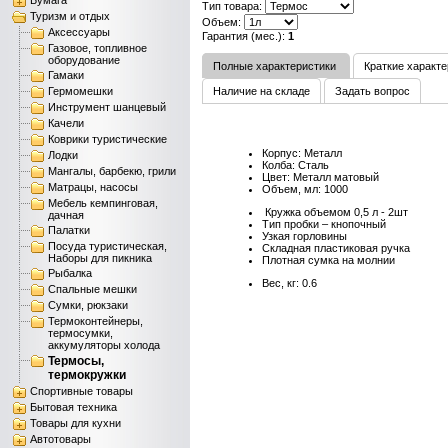
Бумага
Тип товара:
Туризм и отдых
Объем:
Аксессуары
Гарантия (мес.):
1
Газовое, топливное
оборудование
Полные характеристики
Краткие характе
Гамаки
Гермомешки
Наличие на складе
Задать вопрос
Инструмент шанцевый
Качели
Коврики туристические
Корпус: Металл
Лодки
Колба: Сталь
Мангалы, барбекю, грили
Цвет: Металл матовый
Матрацы, насосы
Объем, мл: 1000
Мебель кемпинговая,
Кружка объемом 0,5 л - 2шт
дачная
Тип пробки – кнопочный
Палатки
Узкая горловины
Посуда туристическая,
Складная пластиковая ручка
Наборы для пикника
Плотная сумка на молнии
Рыбалка
Вес, кг: 0.6
Спальные мешки
Сумки, рюкзаки
Термоконтейнеры,
термосумки,
аккумуляторы холода
Термосы,
термокружки
Спортивные товары
Бытовая техника
Товары для кухни
Автотовары