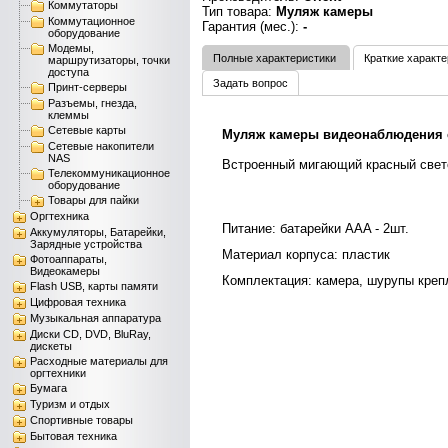
Коммутаторы
Тип товара:
Муляж камеры
Коммутационное
Гарантия (мес.):
-
оборудование
Модемы,
Полные характеристики
Краткие характе
маршрутизаторы, точки
доступа
Задать вопрос
Принт-серверы
Разъемы, гнезда,
клеммы
Сетевые карты
Муляж камеры видеонаблюдения с
Сетевые накопители
NAS
Встроенный мигающий красный свет
Телекоммуникационное
оборудование
Товары для пайки
Оргтехника
Питание: батарейки ААA - 2шт.
Аккумуляторы, Батарейки,
Зарядные устройства
Материал корпуса: пластик
Фотоаппараты,
Видеокамеры
Комплектация: камера, шурупы креп
Flash USB, карты памяти
Цифровая техника
Музыкальная аппаратура
Диски CD, DVD, BluRay,
дискеты
Расходные материалы для
оргтехники
Бумага
Туризм и отдых
Спортивные товары
Бытовая техника