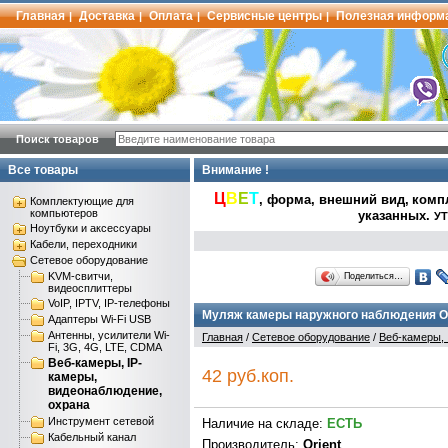
Главная
Доставка
Оплата
Сервисные центры
Полезная информ
|
|
|
|
Поиск товаров
Все товары
Внимание !
Ц
В
Е
Т
, форма, внешний вид,
компл
Комплектующие для
компьютеров
указанных
.
УТ
Ноутбуки и аксессуары
Кабели, переходники
Сетевое оборудование
KVM-свитчи,
Поделиться…
видеосплиттеры
VoIP, IPTV, IP-телефоны
Муляж камеры наружного наблюдения Or
Адаптеры Wi-Fi USB
Антенны, усилители Wi-
Главная
/
Сетевое оборудование
/
Веб-камеры, 
Fi, 3G, 4G, LTE, CDMA
Веб-камеры, IP-
42 руб.коп.
камеры,
видеонаблюдение,
охрана
Инструмент сетевой
Наличие на складе:
ЕСТЬ
Кабельный канал
Производитель:
Orient