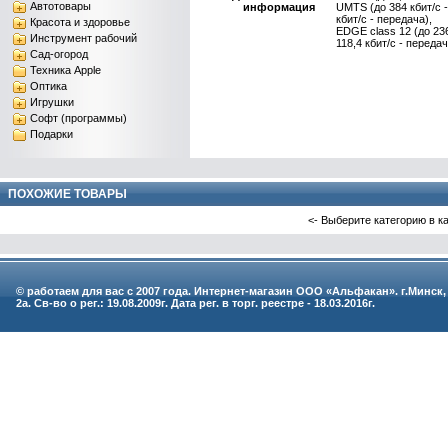
Автотовары
информация
UMTS (до 384 кбит/c -
кбит/c - передача),
Красота и здоровье
EDGE class 12 (до 236
Инструмент рабочий
118,4 кбит/c - передач
Сад-огород
Техника Apple
купить с доставкой по Беларуси наложенным плате
Оптика
Могилев, Брест, Витебск, Гродно
Игрушки
Софт (программы)
Подарки
ПОХОЖИЕ ТОВАРЫ
<- Выберите категорию в к
© работаем для вас с 2007 года. Интернет-магазин ООО «Альфакан». г.Минск,
2а. Св-во о рег.: 19.08.2009г. Дата рег. в торг. реестре - 18.03.2016г.