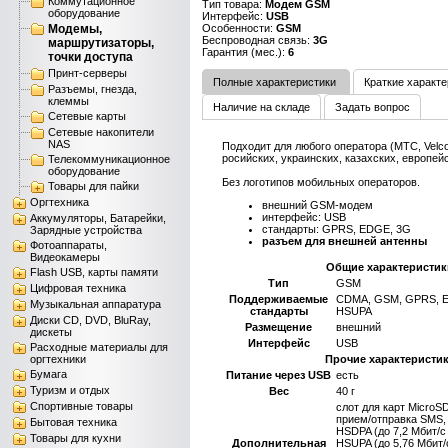
Коммутационное
Тип товара:
Модем GSM
оборудование
Интерфейс:
USB
Модемы,
Особенности:
GSM
Беспроводная связь:
3G
маршрутизаторы,
Гарантия (мес.):
6
точки доступа
Принт-серверы
Полные характеристики
Краткие характе
Разъемы, гнезда,
клеммы
Наличие на складе
Задать вопрос
Сетевые карты
Сетевые накопители
NAS
Подходит для любого оператора (МТС, Velcom
росийских, украинских, казахских, европейс
Телекоммуникационное
оборудование
Без логотипов мобильных операторов.
Товары для пайки
Оргтехника
внешний GSM-модем
интерфейс: USB
Аккумуляторы, Батарейки,
стандарты: GPRS, EDGE, 3G
Зарядные устройства
разъем для внешней антенны
Фотоаппараты,
Видеокамеры
Общие характеристик
Flash USB, карты памяти
Тип
GSM
Цифровая техника
Поддерживаемые
CDMA, GSM, GPRS, E
Музыкальная аппаратура
стандарты
HSUPA
Диски CD, DVD, BluRay,
Размещение
внешний
дискеты
Интерфейс
USB
Расходные материалы для
оргтехники
Прочие характеристи
Бумага
Питание через USB
есть
Туризм и отдых
Вес
40 г
Спортивные товары
слот для карт MicroSD
прием/отправка SMS,
Бытовая техника
HSDPA (до 7,2 Мбит/с 
Товары для кухни
Дополнительная
HSUPA (до 5,76 Мбит/с