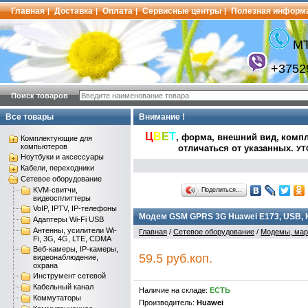
Главная
Доставка
Оплата
Сервисные центры
Полезная информ
|
|
|
|
МТ
+3752
Поиск товаров
Все товары
Внимание !
Ц
В
Е
Т
, форма, внешний вид,
компл
Комплектующие для
компьютеров
отличаться от указанных
.
УТ
Ноутбуки и аксессуары
Кабели, переходники
Сетевое оборудование
KVM-свитчи,
Поделиться…
видеосплиттеры
VoIP, IPTV, IP-телефоны
Модем GSM GPRS 3G Huawei E173, USB, 
Адаптеры Wi-Fi USB
Антенны, усилители Wi-
Главная
/
Сетевое оборудование
/
Модемы, мар
Fi, 3G, 4G, LTE, CDMA
Веб-камеры, IP-камеры,
59.5 руб.коп.
видеонаблюдение,
охрана
Инструмент сетевой
Кабельный канал
Наличие на складе:
ЕСТЬ
Коммутаторы
Производитель:
Huawei