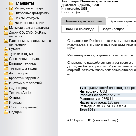
Тип товара:
Планшет графический
Планшеты
Диагональ (дюймы):
5х8
Рации, аксессуары
Интерфейс:
USB
Гарантия (мес.):
3
Цифровые фоторамки
Чехлы, стилусы
Полные характеристики
Краткие характе
Электронные книги
Музыкальная аппаратура
Наличие на складе
Задать вопрос
Диски CD, DVD, BluRay,
дискеты
Расходные материалы для
С планшетом Designer II дети могут рисоват
оргтехники
использовать его как мышь или даже играт
игры.
Бумага
Туризм и отдых
Рекомендовано для детей возраста 3-8 лет.
Спортивные товары
Специально разработанные игры помогают 
Бытовая техника
детей, чтобы ускорить их обучение навыка
Товары для кухни
формой, развить математические способнос
Автотовары
д.
Красота и здоровье
Инструмент рабочий
Сад-огород
Тип
: Графический планшет, беспро
Интерфейс
: USB
Техника Apple
Рабочая область:
5" x 8"
Оптика
Разрешение:
2560 lpi
Игрушки
Частота опроса:
125 pps
Размеры:
38.3 x 24.0 x 3.8 см
Софт (программы)
Вес:
626 г
Подарки
+ CD диск с ПО (включая 15 игр)