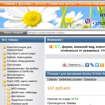
Главная
Доставка
Оплата
Сервисные центры
Полезная информ
|
|
|
|
МТ
+3752
Поиск товаров
Все товары
Внимание !
Ц
В
Е
Т
, форма, внешний вид,
компл
Комплектующие для
компьютеров
отличаться от указанных
.
УТ
Ноутбуки и аксессуары
Кабели, переходники
Сетевое оборудование
Оргтехника
Поделиться…
Аккумуляторы, Батарейки,
Зарядные устройства
Планшет для рисования Genius G-Kids Desi
Фотоаппараты,
Видеокамеры
Главная
/
Цифровая техника
/
Планшеты
Flash USB, карты памяти
Цифровая техника
147 руб.коп.
MP3 плееры
Джойстики, геймпады
Диктофоны
Наличие на складе:
ЕСТЬ
Защитные пленки
Производитель:
Genius
Игровые рули